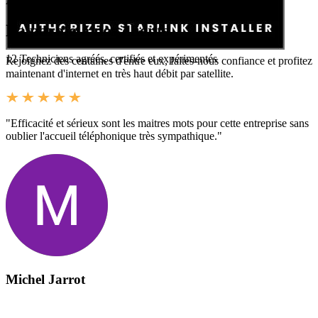
Avis Google
La parole à nos clients
12
Techniciens agréés, certifiés et expérimentés
Rejoignez des centaines d'entre eux, faites-nous confiance et profitez
maintenant d'internet en très haut débit par satellite.
"Efficacité et sérieux sont les maitres mots pour cette entreprise sans
oublier l'accueil téléphonique très sympathique."
Michel Jarrot